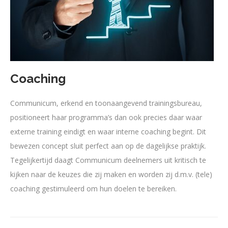
Coaching
Communicum, erkend en toonaangevend trainingsbureau,
positioneert haar programma’s dan ook precies daar waar
externe training eindigt en waar interne coaching begint. Dit
bewezen concept sluit perfect aan op de dagelijkse praktijk.
Tegelijkertijd daagt Communicum deelnemers uit kritisch te
kijken naar de keuzes die zij maken en worden zij d.m.v. (tele)
coaching gestimuleerd om hun doelen te bereiken.